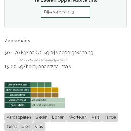
Te zaaien oppervlakte (ha)
Zaaiadvies:
50 - 70 kg/ha (70 kg bij voedergewinning)
(Zaaicalculator is hierop afgestemd)
15-20 kg/ha bij onderzaai mais
Aardappelen
Bieten
Bonen
Wortelen
Maïs
Tarwe
Gerst
Uien
Vlas