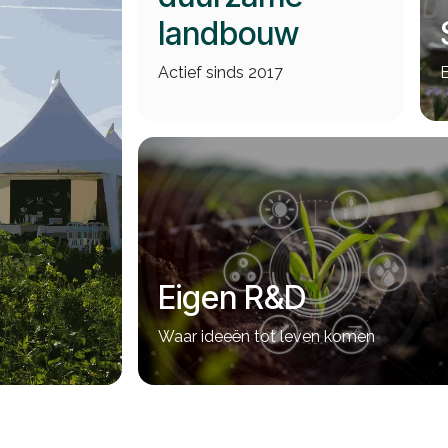
landbouw
Actief sinds 2017
E
Eigen R&D
Waar ideeën tot leven komen