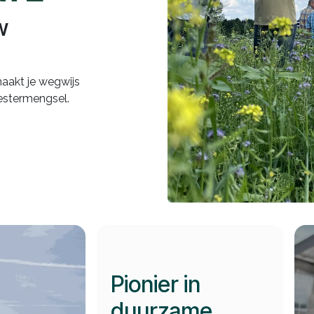
w
aakt je wegwijs
estermengsel.
Pionier in
duurzame