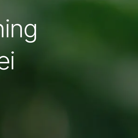
ning
ei